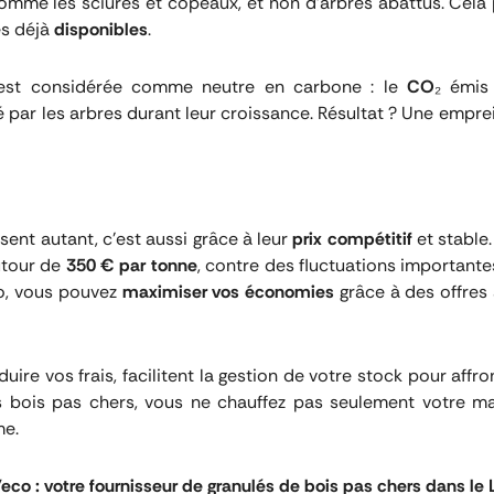
omme les sciures et copeaux, et non d’arbres abattus. Cela p
es déjà
disponibles
.
 est considérée comme neutre en carbone : le
CO
₂ émis 
par les arbres durant leur croissance. Résultat ? Une emprei
isent autant, c’est aussi grâce à leur
prix compétitif
et stable
autour de
350 € par tonne
, contre des fluctuations importantes
o, vous pouvez
maximiser vos économies
grâce à des offres
uire vos frais, facilitent la gestion de votre stock pour affro
s bois pas chers, vous ne chauffez pas seulement votre ma
me.
eco : votre fournisseur de granulés de bois pas chers dans le 