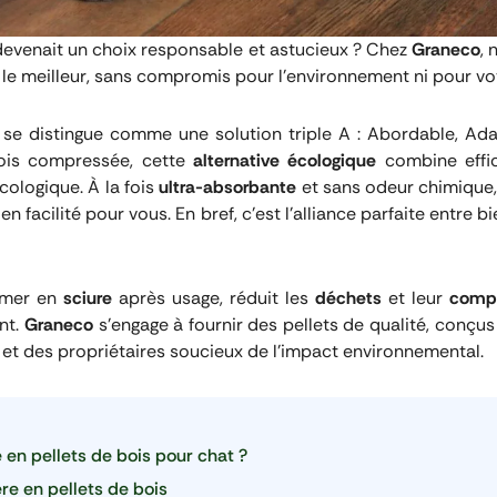
devenait un choix responsable et astucieux ? Chez
Graneco
,
 le meilleur, sans compromis pour l’environnement ni pour vot
se distingue comme une solution triple A : Abordable, Ada
ois compressée, cette
alternative écologique
combine effica
cologique. À la fois
ultra-absorbante
et sans odeur chimique, 
en facilité pour vous. En bref, c’est l’alliance parfaite entre 
ormer en
sciure
après usage, réduit les
déchets
et leur
compo
ant.
Graneco
s’engage à fournir des pellets de qualité, conçu
 et des propriétaires soucieux de l’impact environnemental.
e en pellets de bois pour chat ?
ère en pellets de bois