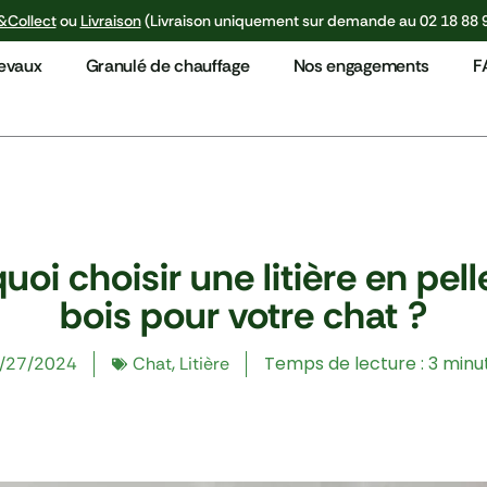
&Collect
ou
Livraison
(Livraison uniquement sur demande au 02 18 88 
hevaux
Granulé de chauffage
Nos engagements
F
uoi choisir une litière en pell
bois pour votre chat ?
,
Temps de lecture : 3 minu
/27/2024
Chat
Litière