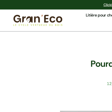
Aller
Click
au
Litière pour c
contenu
Pourq
12