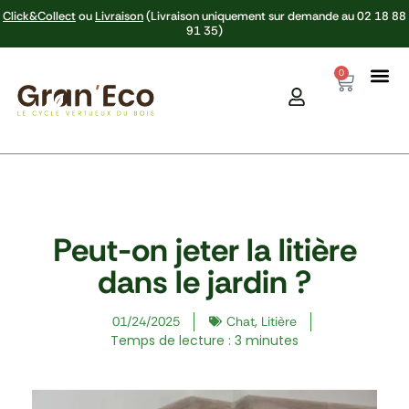
Aller
Click&Collect
ou
Livraison
(Livraison uniquement sur demande au 02 18 88
au
91 35)
contenu
0
Panier
Peut-on jeter la litière
dans le jardin ?
,
01/24/2025
Chat
Litière
Temps de lecture : 3 minutes