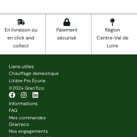
En livraison ou
Paiement
Région
en click and
sécurisé
Centre-Val de
collect
Loire
Liens utiles
Chauffage domestique
Litière Pro Écurie
©2024 Gran'Eco
F
I
L
a
n
i
Informations
c
s
n
FAQ
e
t
k
Mes commandes
b
a
e
Gran'eco
o
g
d
Nos engagements
o
r
i