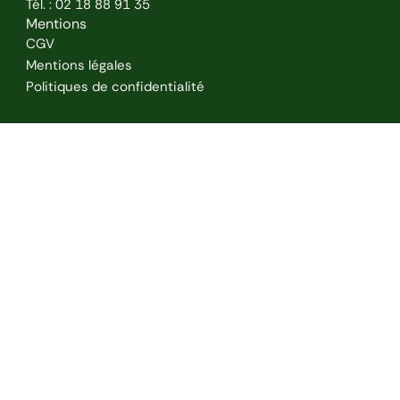
k
a
n
Tél. : 02 18 88 91 35
m
Mentions
CGV
Mentions légales
Politiques de confidentialité